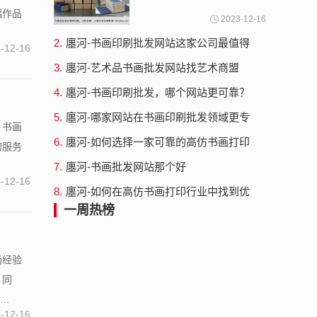
幅作品
2023-12-16
2.
廛河-书画印刷批发网站这家公司最值得
-12-16
信赖
3.
廛河-艺术品书画批发网站找艺术商盟
4.
廛河-书画印刷批发，哪个网站更可靠？
5.
廛河-哪家网站在书画印刷批发领域更专
、书画
业？
6.
廛河-如何选择一家可靠的高仿书画打印
的服务
批发公司？
7.
廛河-书画批发网站那个好
-12-16
8.
廛河-如何在高仿书画打印行业中找到优
质的公司？
一周热榜
场经验
。同
..
-12-16