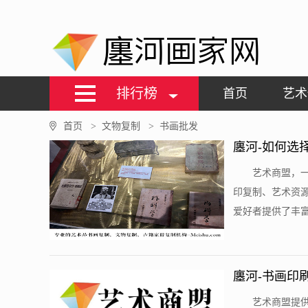
廛河画家网
排行榜
首页
艺术
首页
文物复制
书画批发
>
>
廛河-如何选
艺术商盟，
印复制、艺术资
爱好者提供了丰富
廛河-书画印
艺术商盟提