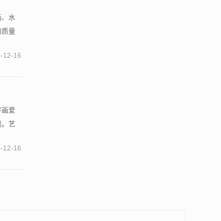
画、水
的质量
-12-16
字画爱
题。艺
-12-16