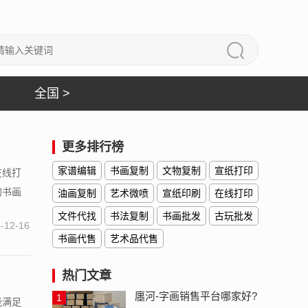
全国 >
更多排行榜
家谱编辑
书画复制
文物复制
宣纸打印
在线打
的书画
油画复制
艺术微喷
宣纸印刷
在线打印
文件代找
书法复制
书画批发
古玩批发
-12-16
书画代售
艺术品代售
热门文章
廛河-字画销售平台哪家好?
1
能满足