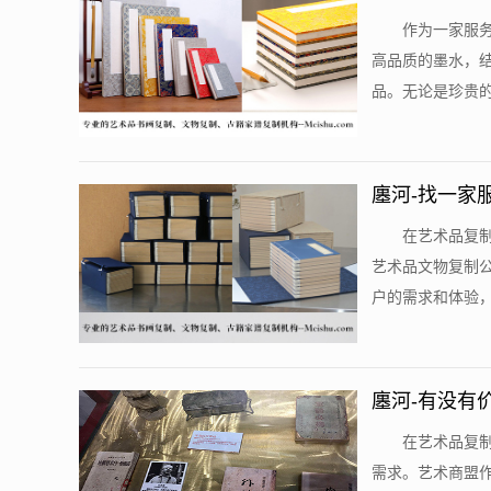
作为一家服
高品质的墨水，
品。无论是珍贵的
廛河-找一家
在艺术品复
艺术品文物复制
户的需求和体验，
廛河-有没有
在艺术品复
需求。艺术商盟