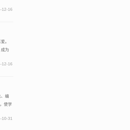
-12-16
喜爱。
，成为
-12-16
法、编
来，使学
-10-31