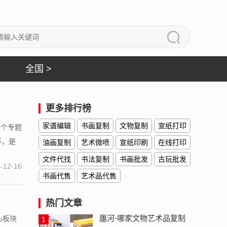
全国 >
更多排行榜
家谱编辑
书画复制
文物复制
宣纸打印
多个专题
等，是
油画复制
艺术微喷
宣纸印刷
在线打印
文件代找
书法复制
书画批发
古玩批发
-12-16
书画代售
艺术品代售
热门文章
廛河-哪家文物艺术品复制
心板块
1