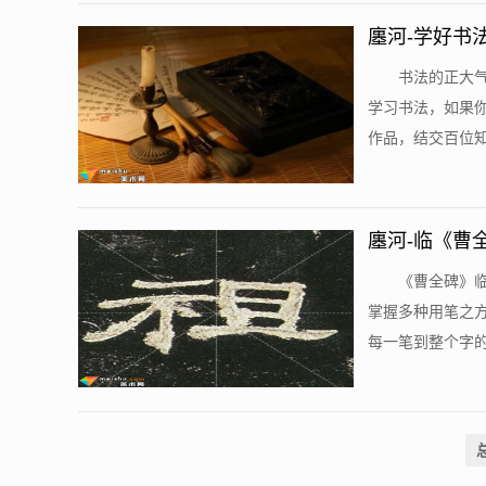
廛河-学好书
书法的正大
学习书法，如果
作品，结交百位知
廛河-临《曹
《曹全碑》
掌握多种用笔之
每一笔到整个字的