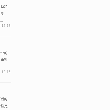
设备和
复制
..
-12-16
专业的
注重客
-12-16
好者的
价格定