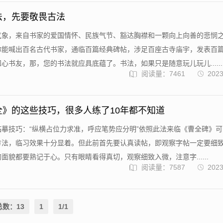
法，先要敬畏古法
气象，来自书家的爱国情怀、民族气节、豁达胸襟和一颗向上向善的悲悯
你能喊出百名古代书家，通临百篇经典碑帖，涉足百座古寺庙宇，发表百
心书友，那，您的书法就应具底蕴了。书法，如果只是随意玩儿玩儿......
阅读量：7461
2023
全》的这些技巧，很多人练了10年都不知道
临摹技巧：“纵横占位力求准，呼应笔势应分明”依照此法来临《曹全碑》
方法，临习效果十分显着。但此前首先要认真读帖，即观察字帖一定要细
面貌都要熟记于心。只有眼睛看得真切，观察细致入微，注意字......
阅读量：7587
2023
总数：13
1
1/1