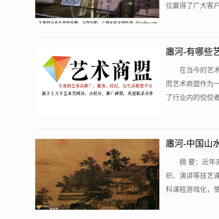
位赢得了广大客户
廛河-有哪些
在当今的艺
而艺术商盟作为
了行业内的佼佼者
廛河-中国山
摘 要：近年
织、演讲等技艺课
科课程游戏化，使“