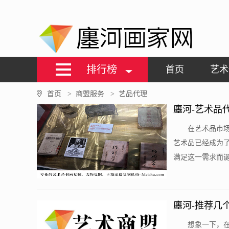
廛河画家网
排行榜
首页
艺术
首页
商盟服务
艺品代理
>
>
廛河-艺术品
在艺术品市
艺术品已经成为
满足这一需求而诞
廛河-推荐几
想象一下，