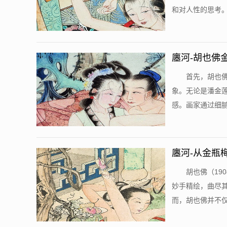
和对人性的思考。
廛河-胡也佛
首先，胡也
象。无论是潘金
感。画家通过细腻
廛河-从金瓶
胡也佛（19
妙手精绘，曲尽
而，胡也佛并不仅