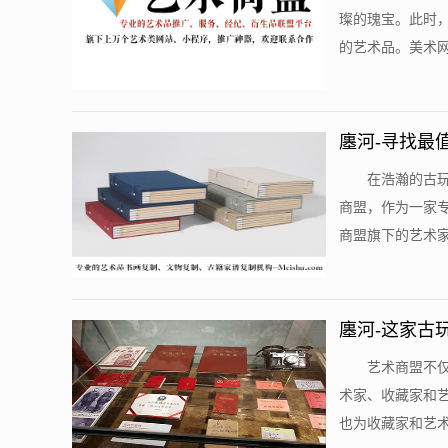
璨的瑰宝。此时
的艺术品。美术网
廛河-寻找最
在浩瀚的古
商盟，作为一家
商盟旗下的艺术家
廛河-这家古
艺术商盟不
术家、收藏家和
也为收藏家和艺术