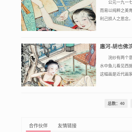
公元一九一
而易以纯粹之美
利己损人之思念，
廛河-胡也佛
浣纱有两个
水中鱼儿看见西施
这幅画是近代画家
总数：40
合作伙伴
友情链接