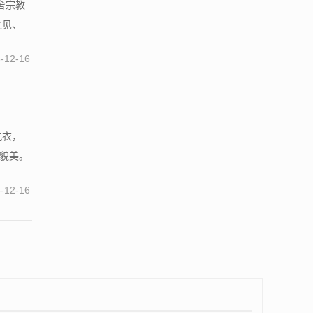
舍宗教
之见、
-12-16
洗衣，
子貌美。
-12-16