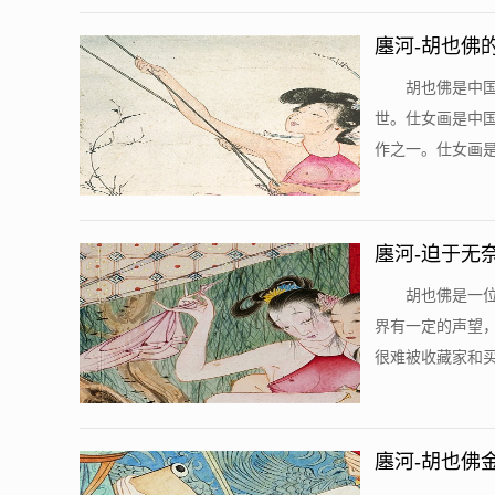
廛河-胡也佛
胡也佛是中
世。仕女画是中
作之一。仕女画是
廛河-迫于无
值不可估量
胡也佛是一
界有一定的声望
很难被收藏家和买
廛河-胡也佛