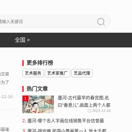
全国 >
更多排行榜
艺术服务
艺术家推广
艺品代理
地交易
是为了
热门文章
-12-16
廛河-古代最早的春宫图,名
1
曰“春意儿”,画面上两个人都
2023-12-16
不得了春画全集秘戏图
2.
廛河-哪个名人字画在线销售平台信誉最
高、口碑最好？
那最璀
3.
廛河-胡也佛,民国小黄画第一人,张大千都