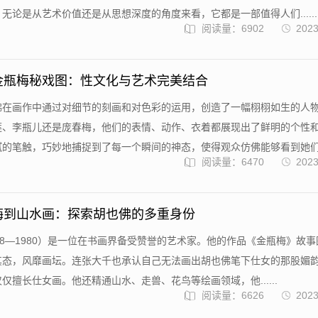
无论是从艺术价值还是从思想深度的角度来看，它都是一部值得人们......
阅读量：6902
2023
金瓶梅秘戏图：性文化与艺术完美结合
佛在画作中通过对细节的刻画和对色彩的运用，创造了一幅栩栩如生的人
莲、李瓶儿还是庞春梅，他们的表情、动作、衣着都展现出了鲜明的个性
的笔触，巧妙地捕捉到了每一个瞬间的神态，使得观众仿佛能够看到她们...
阅读量：6470
2023
梅到山水画：探索胡也佛的多重身份
08—1980）是一位在书画界备受赞誉的艺术家。他的作品《金瓶梅》故
其态，风靡画坛。连张大千也承认自己无法画出胡也佛笔下仕女的那股媚
仅擅长仕女画。他还精通山水、走兽、花鸟等绘画领域，他......
阅读量：6626
2023