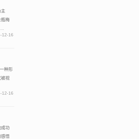
为主
金瓶梅
..
-12-16
的一种形
代被视
-12-16
他成功
的感悟