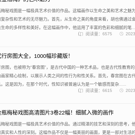
瓶梅秘戏图是一幅极具艺术价值的作品。这幅画作以生命之美和艺术之魅
的复杂性和艺术的无尽魅力。首先，从生命之美的角度来看，胡也佛通过
生命的多样性和美好。在这幅画作中，他运用了丰富的色彩和细腻的笔....
阅读量：6575
2023
代行房图大全，1000幅珍藏版！
行房图，也被称为“春宫图”，是古代中国的一种艺术品，也是古代性教育
由画家精心绘制，以展示人类之间的性行为和性关系。首先，春宫图在古
。这是因为，在那个时代，性知识被普遍认为是一个敏感而复杂......
阅读量：6615
2023
金瓶梅秘戏图高清图片3卷22幅！细腻入微的画作
瓶梅秘戏图是一幅极具艺术价值的作品。通过精湛的技艺和深刻的思考，
的真实和人性的深刻。这幅作品不仅是一幅美丽的画面，更是一部对生活