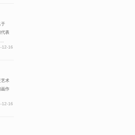
名于
的代表
..
-12-16
在艺术
的画作
-12-16