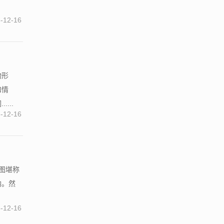
-12-16
物形
和情
...
-12-16
事图堪称
韵。然
-12-16