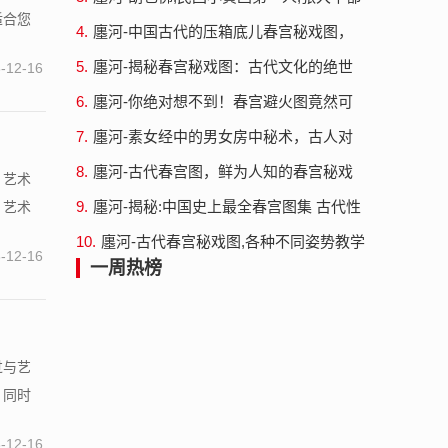
适合您
自愧不如
4.
廛河-中国古代的压箱底儿春宫秘戏图，
具体有什么功效，为什么这么受欢迎？
5.
廛河-揭秘春宫秘戏图：古代文化的绝世
-12-16
之作
6.
廛河-你绝对想不到！春宫避火图竟然可
以保护家宅平安！
7.
廛河-素女经中的男女房中秘术，古人对
姿势的掌握令人惊叹
8.
廛河-古代春宫图，鲜为人知的春宫秘戏
？艺术
图春画秘谱大观
9.
廛河-揭秘:中国史上最全春宫图集 古代性
，艺术
启蒙之物春画全集秘戏图
10.
廛河-古代春宫秘戏图,各种不同姿势教学
-12-16
的意义
一周热榜
过与艺
，同时
-12-16