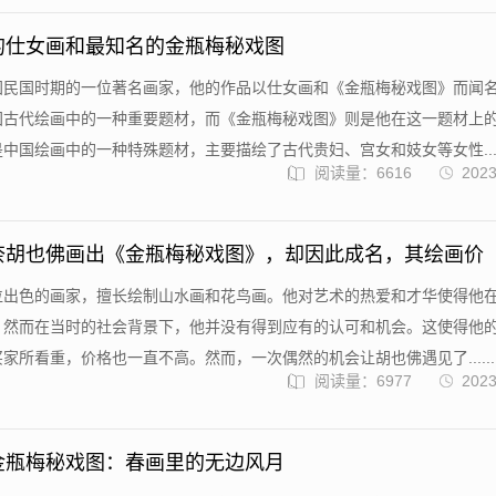
的仕女画和最知名的金瓶梅秘戏图
国民国时期的一位著名画家，他的作品以仕女画和《金瓶梅秘戏图》而闻
国古代绘画中的一种重要题材，而《金瓶梅秘戏图》则是他在这一题材上
中国绘画中的一种特殊题材，主要描绘了古代贵妇、宫女和妓女等女性....
阅读量：6616
2023
奈胡也佛画出《金瓶梅秘戏图》，却因此成名，其绘画价
位出色的画家，擅长绘制山水画和花鸟画。他对艺术的热爱和才华使得他
，然而在当时的社会背景下，他并没有得到应有的认可和机会。这使得他
家所看重，价格也一直不高。然而，一次偶然的机会让胡也佛遇见了......
阅读量：6977
2023
金瓶梅秘戏图：春画里的无边风月