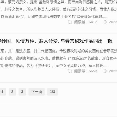
七年，蔡元培撰文，提出“鉴激刺感情之弊，而专尚陶养感情之术，则莫如
育。纯粹之美育，所以陶养吾人之感情，使有高尚纯洁之习惯，而使人我
以渐消沮者也”，此即中国现代思想史上著名的“以美育替代宗教......
阅读量：6412
2023
浣纱图，风情万种，惹人怜爱, 与春宫秘戏作品同出一辙
意思，其一是洗衣服，其二代指西施。传说春秋时期的美女西施在若耶溪
的容貌，感到害羞而沉入水底。后世就有了“西施浣纱”的故事，形容女
胡也佛的作品，名为《浣纱图》，画中女子风情万种，惹人怜爱......
阅读量：6653
2023
1
2
3
下一页
1/3