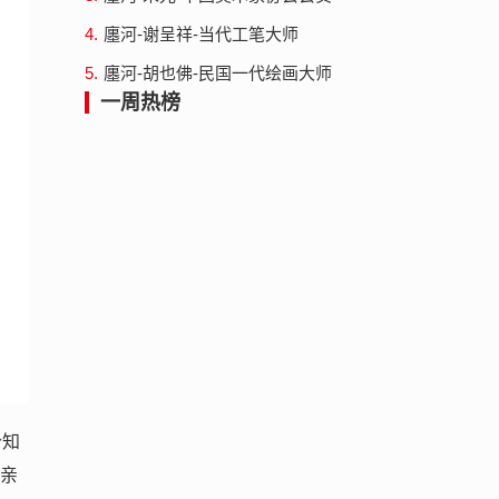
4.
廛河-谢呈祥-当代工笔大师
5.
廛河-胡也佛-民国一代绘画大师
一周热榜
个知
母亲