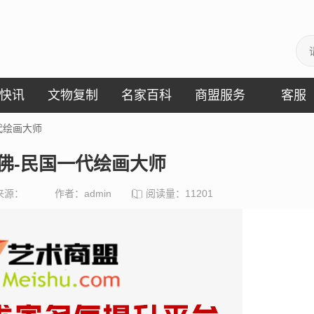
快讯
文物复制
名家百科
商盟服务
客服
代绘画大师
佛-民国一代绘画大师
来源：
作者：admin
阅读量：
11201