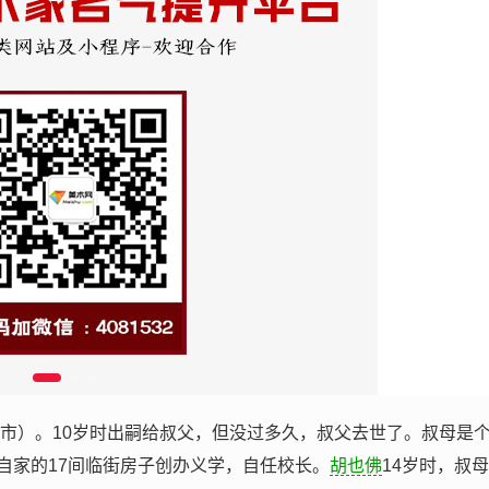
溪市）。10岁时出嗣给叔父，但没过多久，叔父去世了。叔母是
自家的17间临街房子创办义学，自任校长。
胡也佛
14岁时，叔