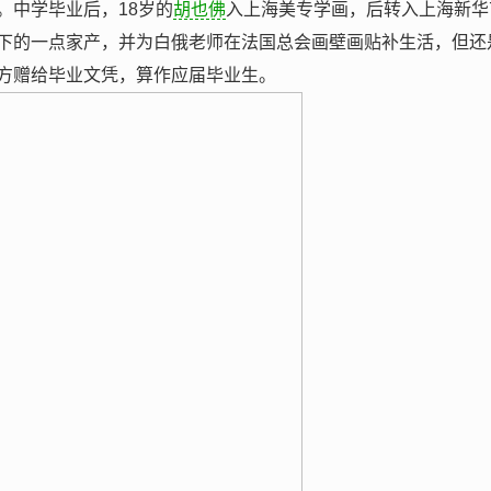
。中学毕业后，18岁的
胡也佛
入上海美专学画，后转入上海新华
下的一点家产，并为白俄老师在法国总会画壁画贴补生活，但还
方赠给毕业文凭，算作应届毕业生。