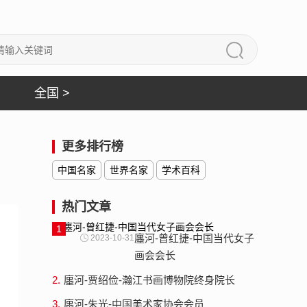
全国 >
更多排行榜
中国名家
世界名家
学术百科
热门文章
1
廛河-曾红捷-中国当代女子
2023-10-31
画会会长
2.
廛河-贾绍俭-瀚江书画博物院终身院长
3.
廛河-朱光-中国美术家协会会员