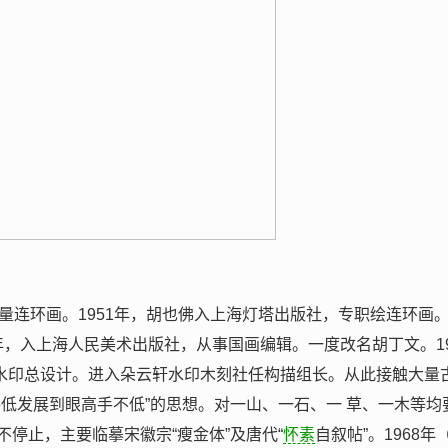
量连环画。1951年，胡也佛入上海灯塔出版社，专职绘连环画
6年，入上海人民美术出版社，从事国画编辑。一度改名胡丁文。19
版水印总设计。进入朵云轩水印木刻社任构描组长。从此接触大量
低发展到眼高手不低”的思想。对一山、一石、一 草、一木等均
停止，主要临摹宋徽宗“瘦金体”及唐代“
怀素
自叙帖”。1968年（