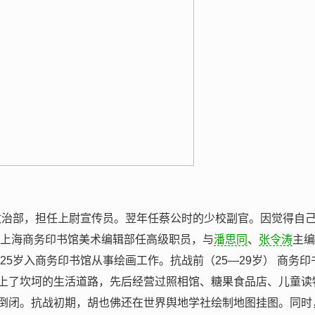
总政治部，担任上尉宣传员。翌年任蔡公时的少校副官。因觉得自
入上海商务印书馆美术编辑部任高级职员，与
潘思同
、
张令涛
主编
25岁入商务印书馆从事绘画工作。抗战前（25—29岁） 商务印
上了坎坷的生活道路，先后经营过照相馆、糖果食品店、儿童读
倒闭。抗战初期，胡也佛还在世界舆地学社绘制地图挂图。同时