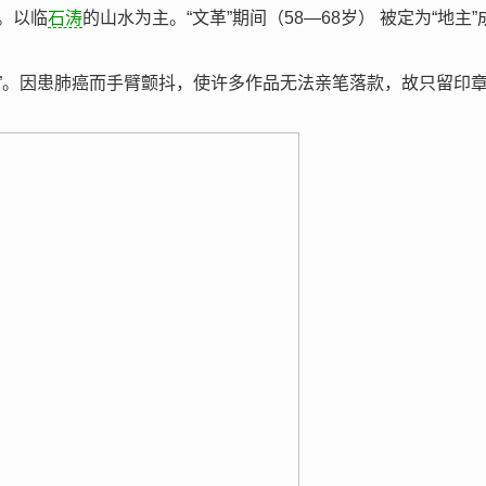
。以临
石涛
的山水为主。“文革”期间（58—68岁） 被定为“地主”
业者”。因患肺癌而手臂颤抖，使许多作品无法亲笔落款，故只留印