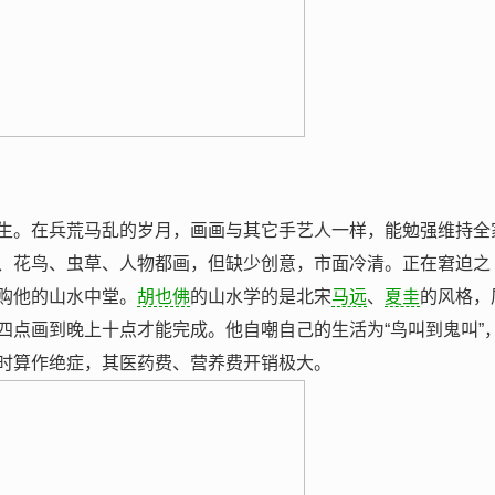
生。在兵荒马乱的岁月，画画与其它手艺人一样，能勉强维持全
、花鸟、虫草、人物都画，但缺少创意，市面冷清。正在窘迫之
购他的山水中堂。
胡也佛
的山水学的是北宋
马远
、
夏圭
的风格，
四点画到晚上十点才能完成。他自嘲自己的生活为“鸟叫到鬼叫”
时算作绝症，其医药费、营养费开销极大。