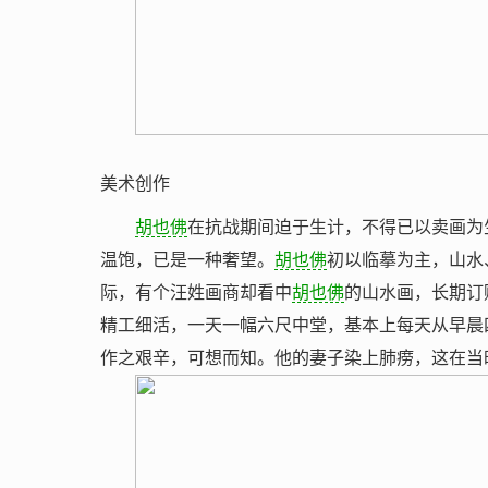
美术创作
胡也佛
在抗战期间迫于生计，不得已以卖画为
温饱，已是一种奢望。
胡也佛
初以临摹为主，山水
际，有个汪姓画商却看中
胡也佛
的山水画，长期订
精工细活，一天一幅六尺中堂，基本上每天从早晨
作之艰辛，可想而知。他的妻子染上肺痨，这在当