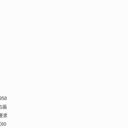
。
58
古画
要求
60