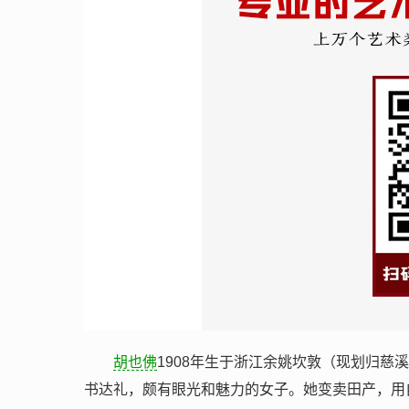
胡也佛
1908年生于浙江余姚坎敦（现划归慈
书达礼，颇有眼光和魅力的女子。她变卖田产，用