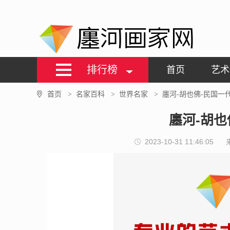
廛河画家网
排行榜
首页
艺术
首页
名家百科
世界名家
廛河-胡也佛-民国一
>
>
>
廛河-胡也
2023-10-31 11:46:05