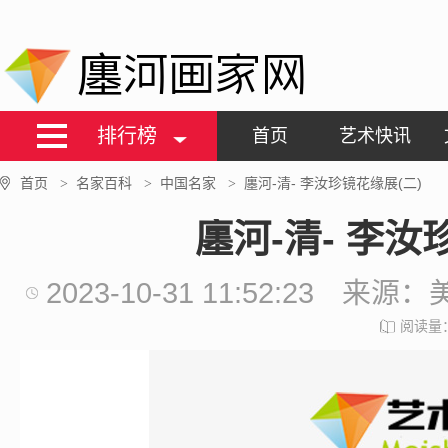
廛河画家网
排行榜
首页
艺术快讯
首页
名家百科
中国名家
廛河-清- 李汝珍镜花缘展(二)
>
>
>
廛河-清- 李汝
2023-10-31 11:52:23
来源：
阅读量