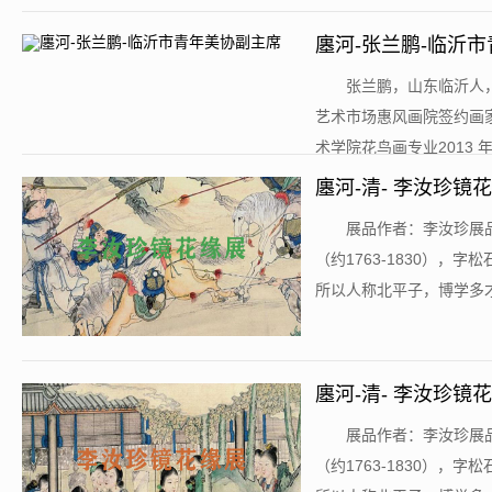
廛河-张兰鹏-临沂
​张兰鹏，山东临沂
艺术市场惠风画院签约画家，
术学院花鸟画专业2013 
廛河-清- 李汝珍镜花
​展品作者：李汝珍展品
（约1763-1830）
所以人称北平子，博学多才，
廛河-清- 李汝珍镜花
​展品作者：李汝珍展品
（约1763-1830）